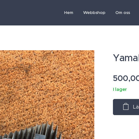
Hem
Webbshop
Om oss
Yamah
500,0
I lager
Lä