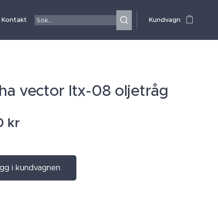
Kontakt
Kundvagn
a vector ltx-08 oljetråg
0
kr
gg i kundvagnen