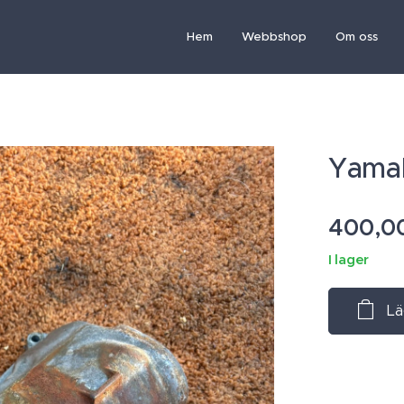
Hem
Webbshop
Om oss
Yamah
400,0
I lager
Lä