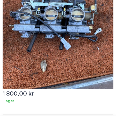
1 800,00
kr
I lager