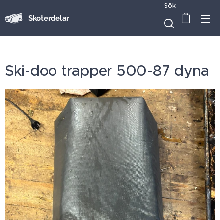
Sök
Skoterdelar
Ski-doo trapper 500-87 dyna