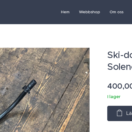
Hem
Webbshop
Om oss
Ski-d
Solen
400,0
I lager
Lä