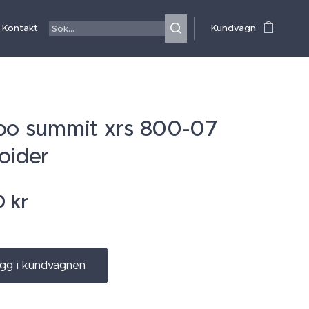
Kontakt
Kundvagn
oo summit xrs 800-07
oider
0
kr
gg i kundvagnen