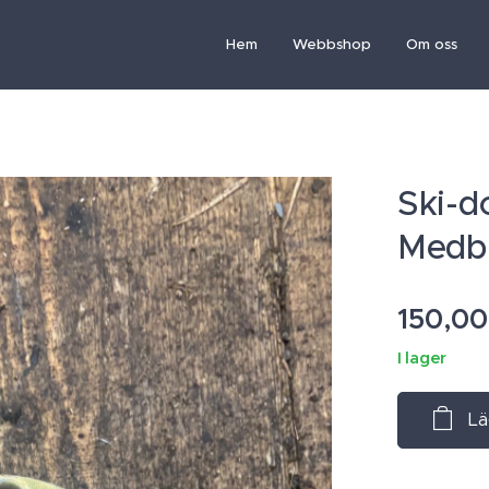
Hem
Webbshop
Om oss
Ski-d
Medb
150,00
I lager
Lä