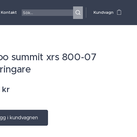
Kontakt
Kundvagn
oo summit xrs 800-07
ringare
kr
gg i kundvagnen