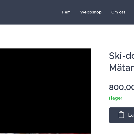
Hem
Webbshop
Om oss
Ski-d
Mäta
800,0
I lager
Lä