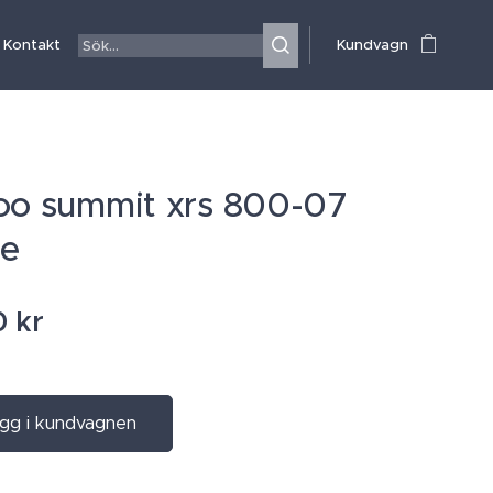
Kontakt
Kundvagn
oo summit xrs 800-07
re
0
kr
gg i kundvagnen