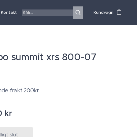
Kontakt
Kundvagn
oo summit xrs 800-07
de frakt 200kr
0
kr
älligt slut