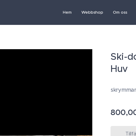
Hem
Webbshop
Om oss
Ski-d
Huv
skrymman
800,0
Tillf