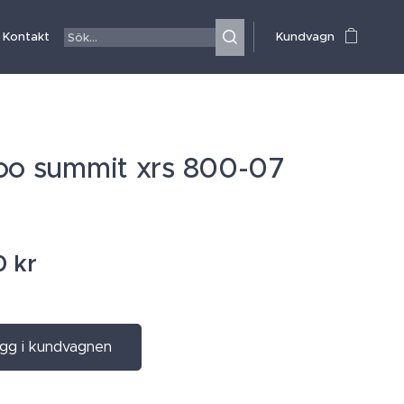
Kontakt
Kundvagn
oo summit xrs 800-07
0
kr
gg i kundvagnen