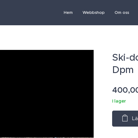
Hem
Webbshop
Om oss
Ski-d
Dpm
400,0
I lager
Lä