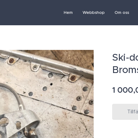
Hem
Webbshop
Om oss
Ski-d
Brom
1 000,
Tillf