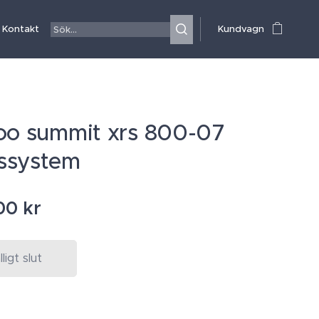
Kontakt
Kundvagn
oo summit xrs 800-07
ssystem
00
kr
älligt slut