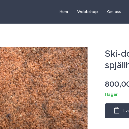
Hem
Webbshop
Om oss
Ski-d
spjäll
800,0
I lager
Lä