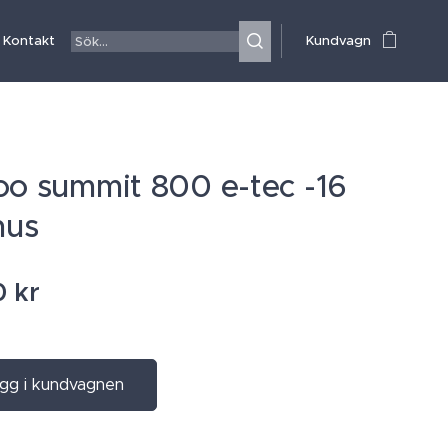
Kontakt
Kundvagn
oo summit 800 e-tec -16
hus
0
kr
gg i kundvagnen