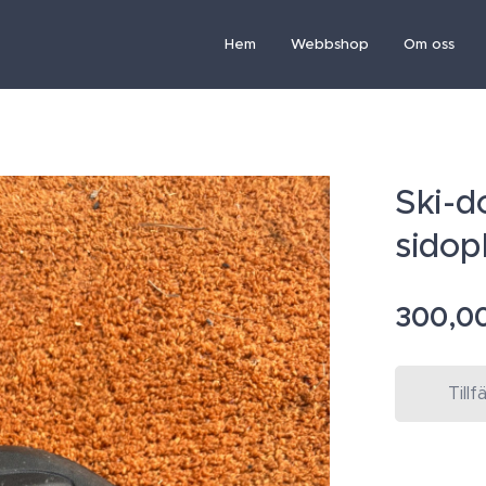
Hem
Webbshop
Om oss
Ski-d
sidopl
300,0
Tillf