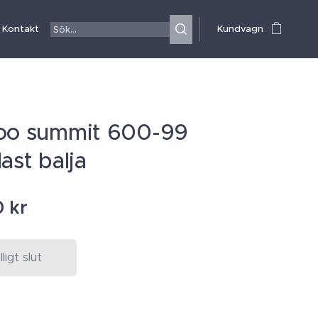
Kontakt
Kundvagn
oo summit 600-99
ast balja
0
kr
älligt slut