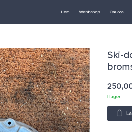
Hem
Webbshop
Om oss
Ski-d
brom
250,0
I lager
Lä