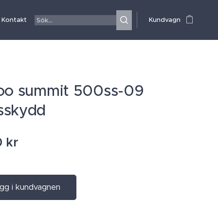
Kontakt
Kundvagn
oo summit 500ss-09
sskydd
0
kr
gg i kundvagnen