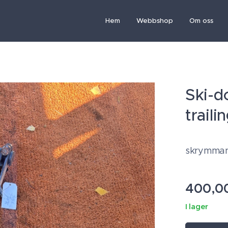
Hem
Webbshop
Om oss
Ski-d
trail
skrymman
400,0
I lager