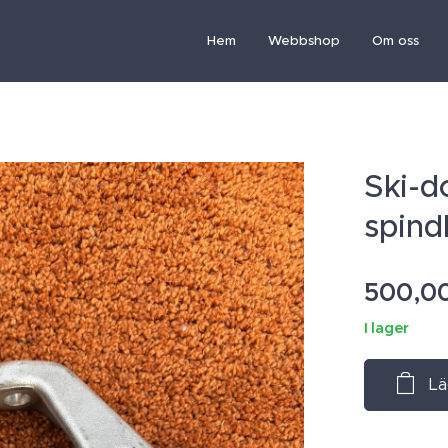
Hem
Webbshop
Om oss
Ski-d
spind
500,0
I lager
Lä