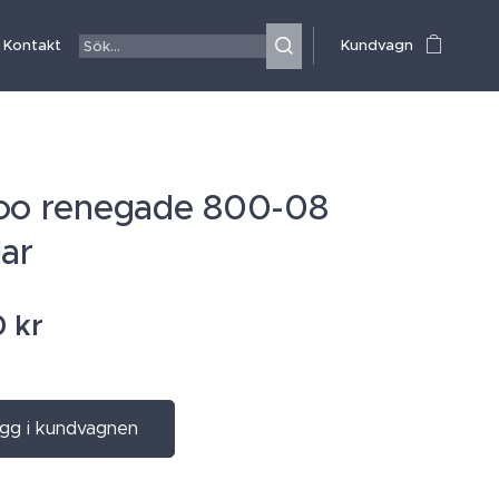
Kontakt
Kundvagn
oo renegade 800-08
lar
0
kr
gg i kundvagnen