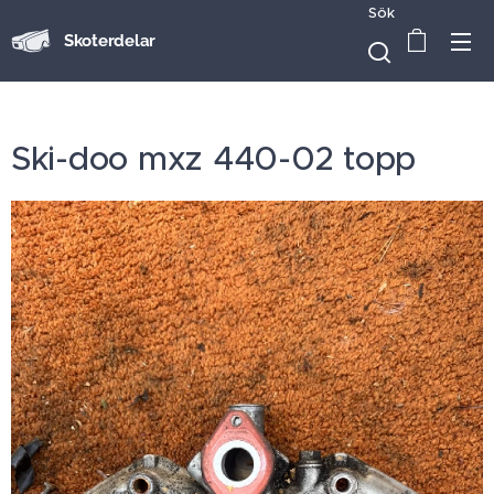
Sök
Skoterdelar
Ski-doo mxz 440-02 topp