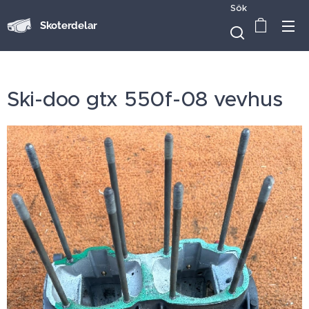
Sök
Skoterdelar
Ski-doo gtx 550f-08 vevhus