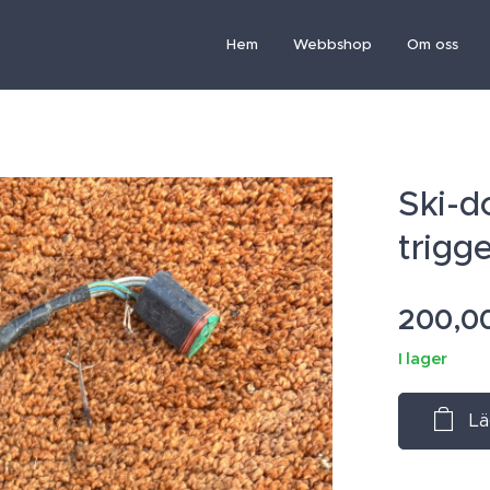
Hem
Webbshop
Om oss
Ski-d
trigg
200,0
I lager
Lä