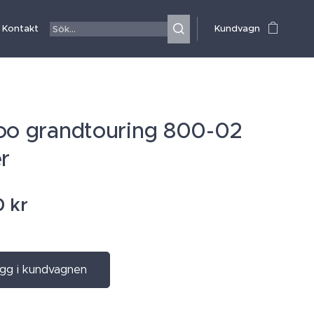
Kontakt
Kundvagn
oo grandtouring 800-02
er
0
kr
gg i kundvagnen