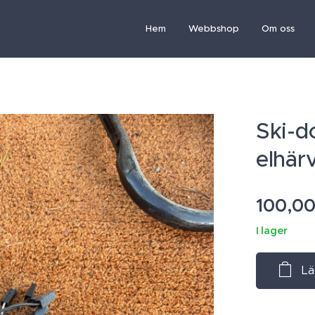
Hem
Webbshop
Om oss
Ski-d
elhär
100,0
I lager
Lä