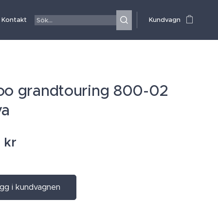
Kontakt
Kundvagn
oo grandtouring 800-02
va
0
kr
gg i kundvagnen