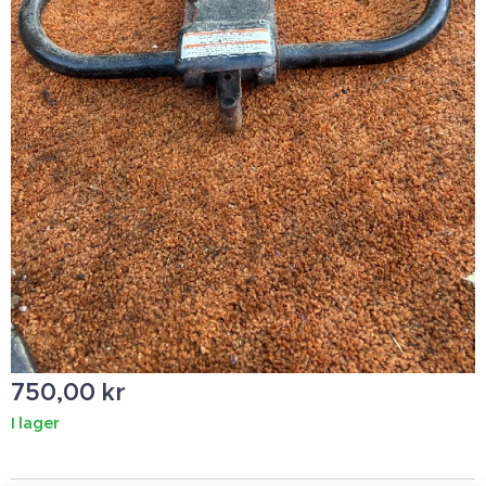
750,00
kr
I lager