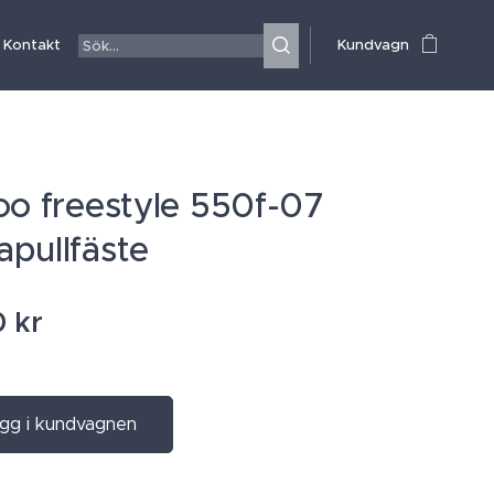
Kontakt
Kundvagn
oo freestyle 550f-07
pullfäste
0
kr
gg i kundvagnen