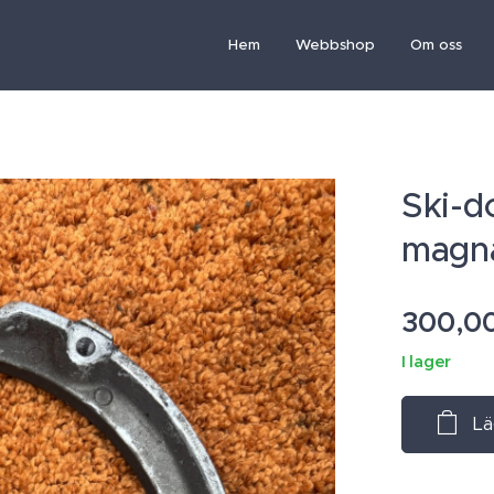
Hem
Webbshop
Om oss
Ski-d
magna
300,0
I lager
Lä