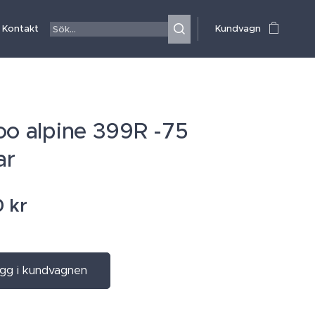
Kontakt
Kundvagn
oo alpine 399R -75
ar
0
kr
gg i kundvagnen