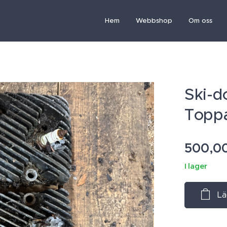
Hem
Webbshop
Om oss
Ski-d
Topp
500,0
I lager
Lä