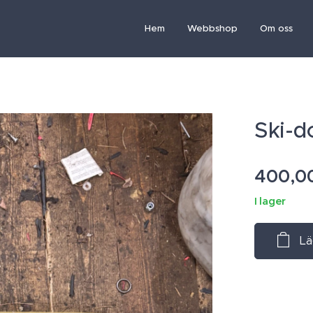
Hem
Webbshop
Om oss
Ski-d
400,0
I lager
Lä