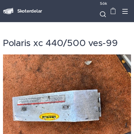
Sök
Skoterdelar
Polaris xc 440/500 ves-99