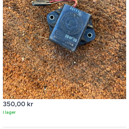
350,00
kr
I lager