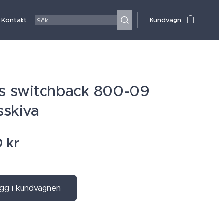
Kontakt
Kundvagn
is switchback 800-09
skiva
0
kr
gg i kundvagnen