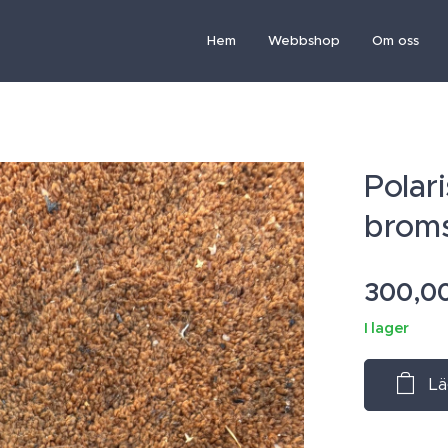
Hem
Webbshop
Om oss
Polar
broms
300,0
I lager
Lä