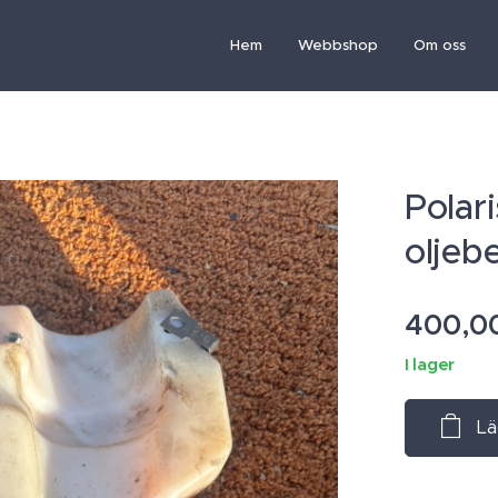
Hem
Webbshop
Om oss
Polari
oljeb
400,0
I lager
Lä