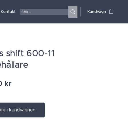
Kontakt
Kundvagn
s shift 600-11
ehållare
0
kr
gg i kundvagnen