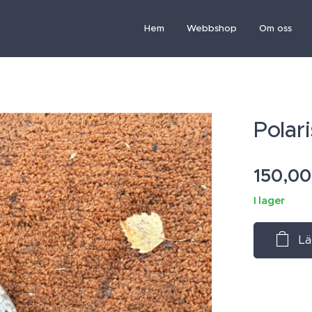
Hem
Webbshop
Om oss
Polar
150,00
I lager
Lä