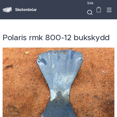
Sök
Skoterdelar
Polaris rmk 800-12 bukskydd