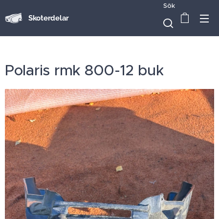
Sök
Skoterdelar
Polaris rmk 800-12 buk