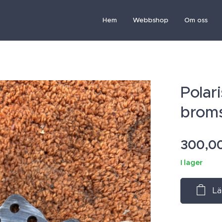
Hem
Webbshop
Om oss
Polar
broms
300,0
I lager
Lä