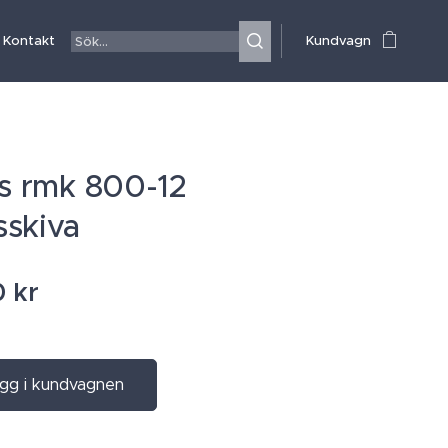
Kontakt
Kundvagn
is rmk 800-12
skiva
0
kr
gg i kundvagnen