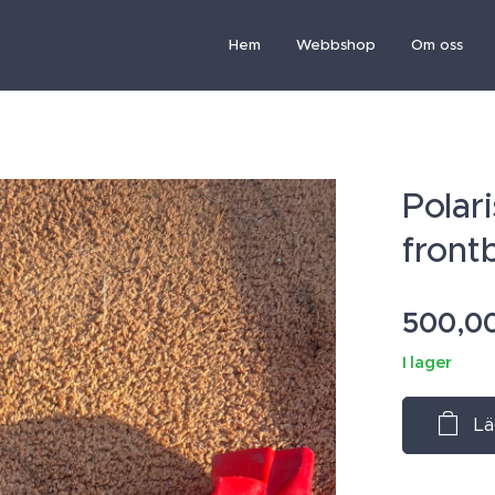
Hem
Webbshop
Om oss
Polar
front
500,0
I lager
Lä