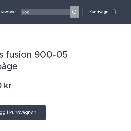
Kontakt
Kundvagn
is fusion 900-05
båge
0
kr
gg i kundvagnen