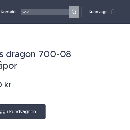
Kontakt
Kundvagn
is dragon 700-08
åpor
0
kr
gg i kundvagnen