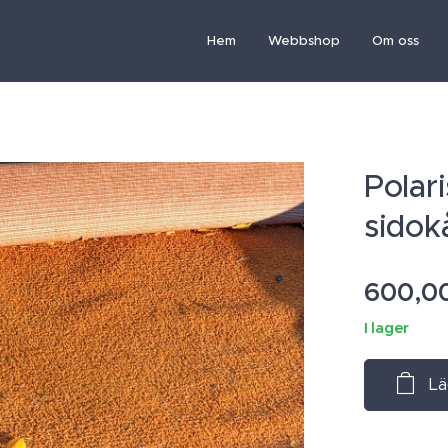
Hem
Webbshop
Om oss
Polar
sidok
600,0
I lager
Lä