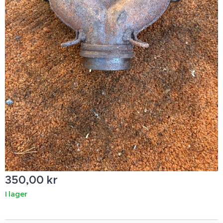
350,00
kr
I lager