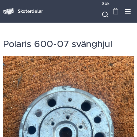
Sök
Skoterdelar
Polaris 600-07 svänghjul