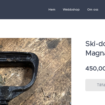
Hem
Webbshop
Om oss
Ski-d
Magna
450,0
Tillf