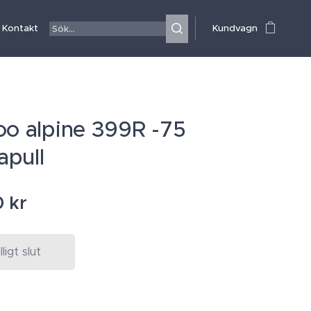
Kontakt
Kundvagn
oo alpine 399R -75
pull
0
kr
älligt slut