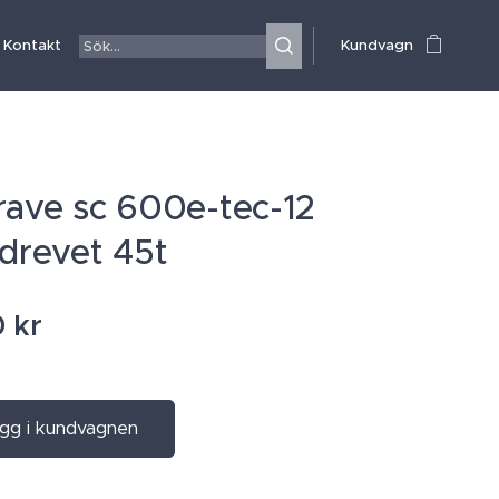
Kontakt
Kundvagn
rave sc 600e-tec-12
 drevet 45t
0
kr
gg i kundvagnen