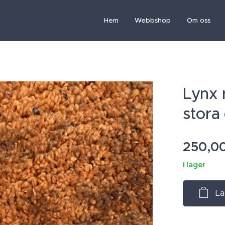
Hem
Webbshop
Om oss
Lynx 
stora
250,0
I lager
Lä