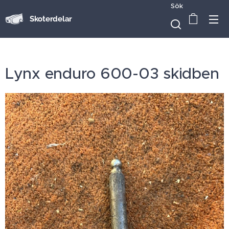
Sök
Skoterdelar
Lynx enduro 600-03 skidben