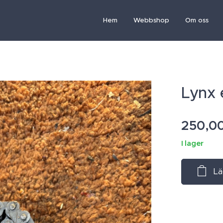
Hem
Webbshop
Om oss
Lynx 
250,0
I lager
Lä