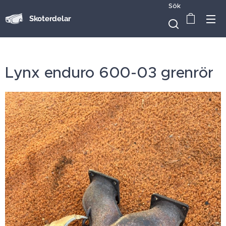
Sök
Skoterdelar
Lynx enduro 600-03 grenrör