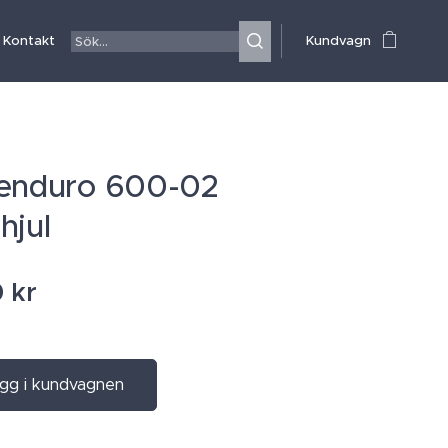
Kontakt
Kundvagn
 enduro 600-02
hjul
0
kr
gg i kundvagnen