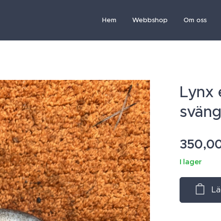
Hem
Webbshop
Om oss
Lynx
sväng
350,0
I lager
Lä