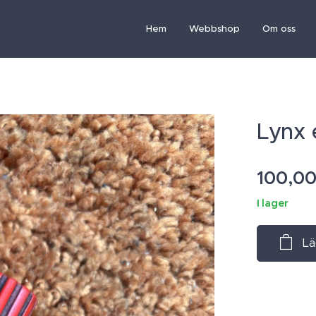
Hem
Webbshop
Om oss
Lynx 
100,0
I lager
Lä