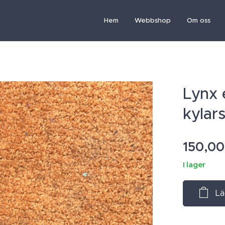
Hem
Webbshop
Om oss
Lynx 
kylar
150,00
I lager
Lä