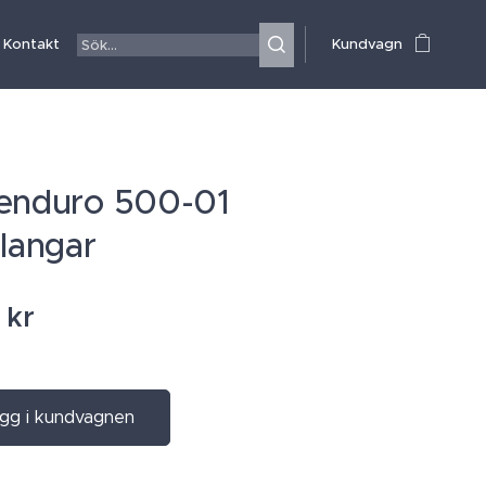
Kontakt
Kundvagn
enduro 500-01
slangar
kr
gg i kundvagnen