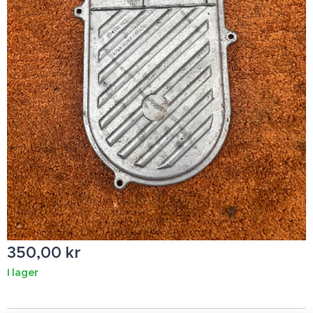
350,00
kr
I lager