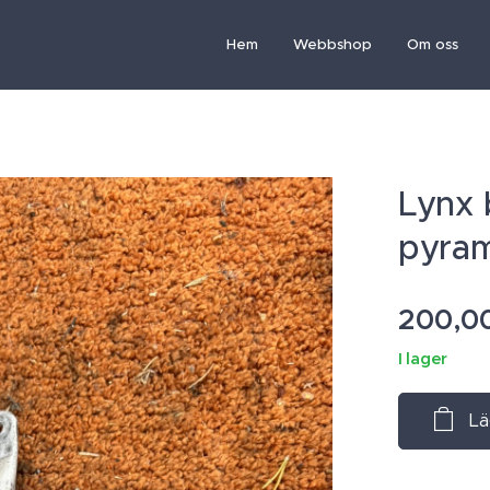
Hem
Webbshop
Om oss
Lynx 
pyram
200,0
I lager
Lä