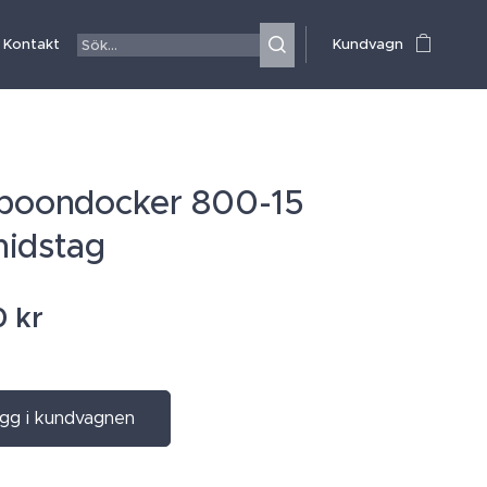
Kontakt
Kundvagn
boondocker 800-15
idstag
0
kr
gg i kundvagnen