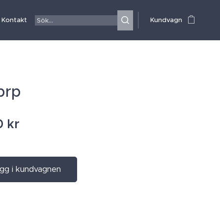
Kontakt
Kundvagn
 brp
0
kr
gg i kundvagnen