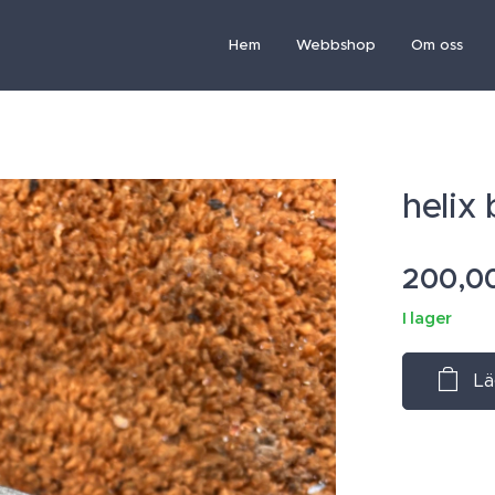
Hem
Webbshop
Om oss
helix
200,0
I lager
Lä