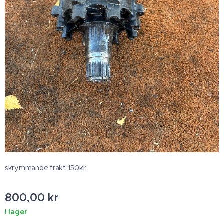
skrymmande frakt 150kr
800,00
kr
I lager