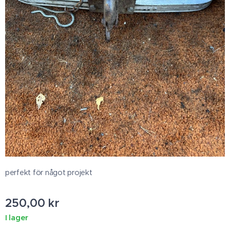
perfekt för något projekt
250,00
kr
I lager