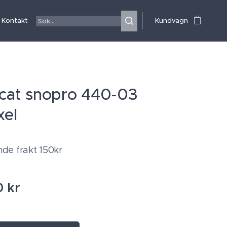
Kontakt
Kundvagn
-cat snopro 440-03
xel
de frakt 150kr
0
kr