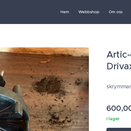
Hem
Webbshop
Om oss
Artic
Driva
skrymman
600,0
I lager