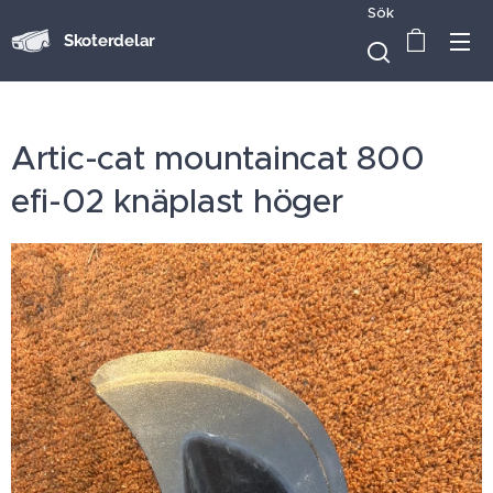
Sök
Skoterdelar
Artic-cat mountaincat 800
efi-02 knäplast höger